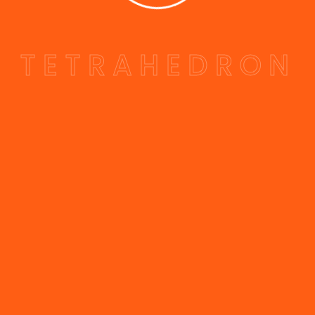
T
E
T
R
A
H
E
D
R
O
N