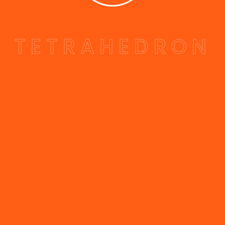
T
E
T
R
A
H
E
D
R
O
N