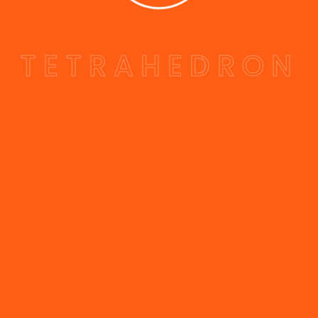
T
E
T
R
A
H
E
D
R
O
N