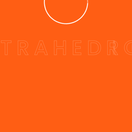
E
T
R
A
H
E
D
R