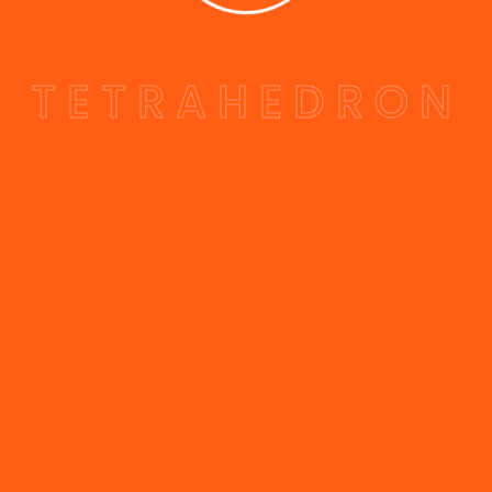
T
E
T
R
A
H
E
D
R
O
N