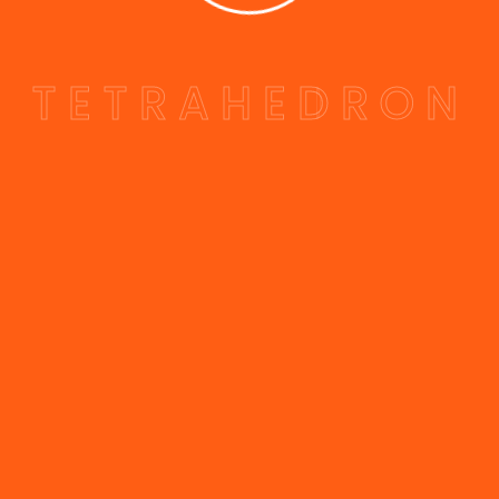
T
E
T
R
A
H
E
D
R
O
N