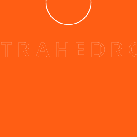
E
T
R
A
H
E
D
R