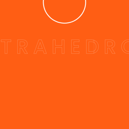
E
T
R
A
H
E
D
R