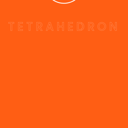
T
E
T
R
A
H
E
D
R
O
N