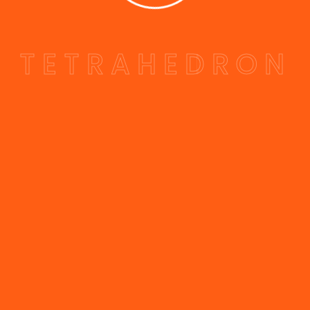
T
E
T
R
A
H
E
D
R
O
N