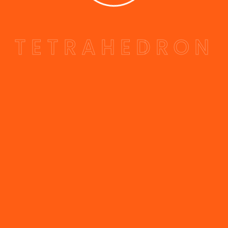
T
E
T
R
A
H
E
D
R
O
N